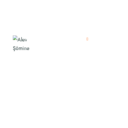
Hakkımızda
Şömine
Elektrikli
İletişim
FlameLine Şömine
Invicta Şömine
Dimplex Şömine
Hürsan Şömine
Caminetti Şömine
Doğalgazlı Şömineler
Ethanollü Şömineler