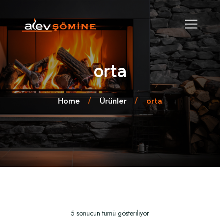
orta
Home
Ürünler
orta
5 sonucun tümü gösteriliyor