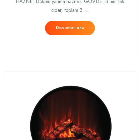
HAZNE: Döküm yanma haznesi GÖVDE: 3 mm tek
cidar, toplam 3 …
Devamını oku