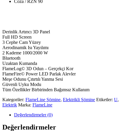
Coza / RZN 90
Derinlik Artırıcı 3D Panel
Full HD Screen
3 Cephe Cam Yüzey
Aerodinamik Isı Yayılımı
2 Kademe 1000/2000 W
Bluetooth
Uzaktan Kumanda
FlameLog© 3D Odun – Gerçekçi Kor
FlameFire© Power LED Parlak Alevler
Meşe Odunu Çıtırtılı Yanma Sesi
Güvenli Uyku Modu
Tüm Özellikler Birbirinden Bağımsız Kullanım
Kategoriler:
FlameLine Şömine
,
Elektrikli Şömine
Etiketler:
U
,
Elektrik
Marka:
FlameLine
Değerlendirmeler (0)
Değerlendirmeler