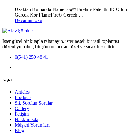
Uzaktan Kumanda FlameLog© Fireline Patentli 3D Odun –
Gerçek Kor FlameFire© Gerçek …
Devamını oku
İster güzel bir kitapla rahatlayın, ister neşeli bir tatil toplantısı
düzenliyor olun, bir şömine her anı özel ve sıcak hissettirir.
0(541) 259 48 41
Keşfet
Articles
Products
Sık Sorulan Sorular
Gallery
İletişim
Hakkımızda
Müşteri Yorumları
Blog