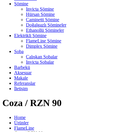
Şömine
Invicta Şömine
Hürsan Şömine
Caminetti Şömine
Doğalgazlı Şömineler
Ethanollü Şömineler
Elektrikli Şömine
FlameLine Şömine
Dimplex Şömine
Soba
Çalışkan Sobalar
Invicta Sobalar
Barbekü
Aksesuar
Makale
Referanslar
İletişim
Coza / RZN 90
Home
Ürünler
FlameLine