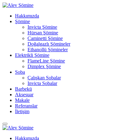
Hakkımızda
Şömine
Invicta Şömine
Hürsan Şömine
Caminetti Şömine
Doğalgazlı Şömineler
Ethanollü Şömineler
Elektrikli Şömine
FlameLine Şömine
Dimplex Şömine
Soba
Çalışkan Sobalar
Invicta Sobalar
Barbekü
Aksesuar
Makale
Referanslar
İletişim
Hakkımızda