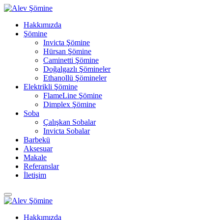
Hakkımızda
Şömine
Invicta Şömine
Hürsan Şömine
Caminetti Şömine
Doğalgazlı Şömineler
Ethanollü Şömineler
Elektrikli Şömine
FlameLine Şömine
Dimplex Şömine
Soba
Çalışkan Sobalar
Invicta Sobalar
Barbekü
Aksesuar
Makale
Referanslar
İletişim
Hakkımızda