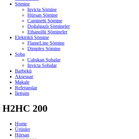
Şömine
Invicta Şömine
Hürsan Şömine
Caminetti Şömine
Doğalgazlı Şömineler
Ethanollü Şömineler
Elektrikli Şömine
FlameLine Şömine
Dimplex Şömine
Soba
Çalışkan Sobalar
Invicta Sobalar
Barbekü
Aksesuar
Makale
Referanslar
İletişim
H2HC 200
Home
Ürünler
Hürsan