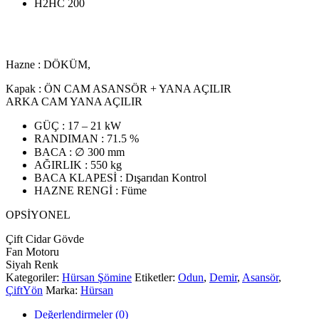
H2HC 200
Hazne : DÖKÜM,
Kapak : ÖN CAM ASANSÖR + YANA AÇILIR
ARKA CAM YANA AÇILIR
GÜÇ : 17 – 21 kW
RANDIMAN : 71.5 %
BACA : ∅ 300 mm
AĞIRLIK : 550 kg
BACA KLAPESİ : Dışarıdan Kontrol
HAZNE RENGİ : Füme
OPSİYONEL
Çift Cidar Gövde
Fan Motoru
Siyah Renk
Kategoriler:
Hürsan Şömine
Etiketler:
Odun
,
Demir
,
Asansör
,
ÇiftYön
Marka:
Hürsan
Değerlendirmeler (0)