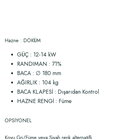
Hazne : DÖKÜM
GÜÇ : 12-14 kW
RANDIMAN : 71%
BACA : ∅ 180 mm
AĞIRLIK : 104 kg
BACA KLAPESİ : Dışarıdan Kontrol
HAZNE RENGİ : Füme
OPSİYONEL
Koyu Gri/Füme veya Siyah renk alternatifli