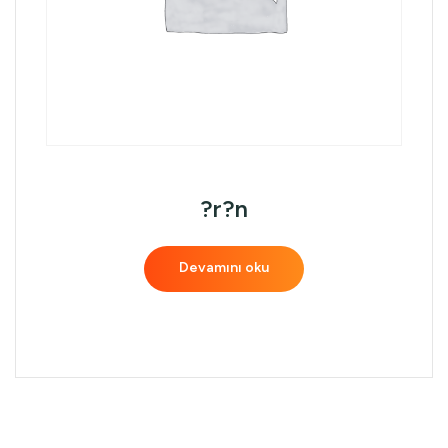
?r?n
Devamını oku