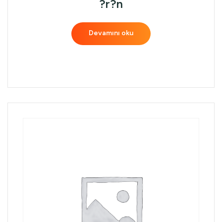
?r?n
Devamını oku