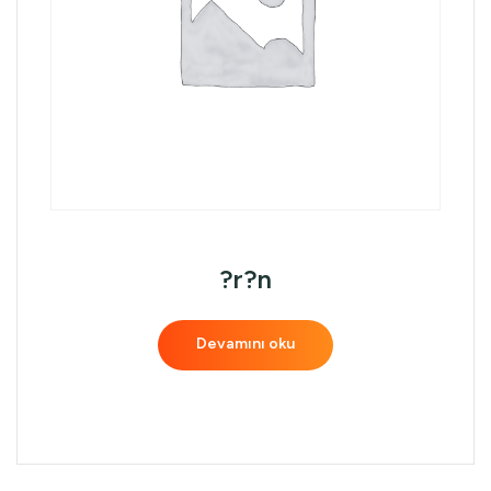
?r?n
Devamını oku