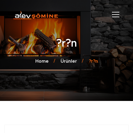
?r?n
Home
Ürünler
?r?n