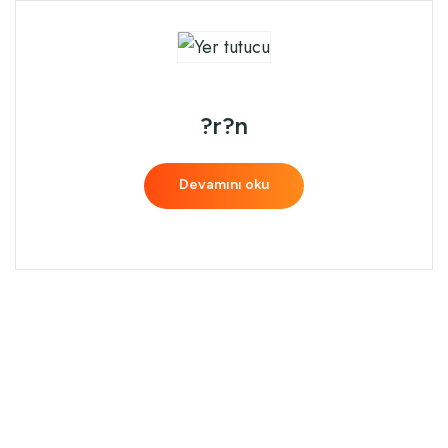
?r?n
Devamını oku