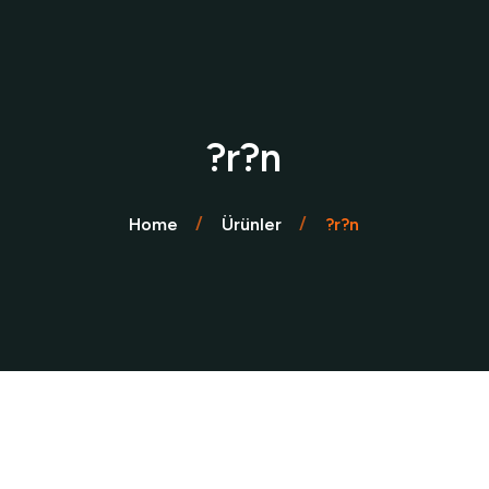
?r?n
Home
Ürünler
?r?n