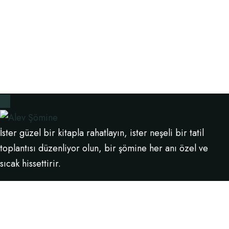
İster güzel bir kitapla rahatlayın, ister neşeli bir tatil
toplantısı düzenliyor olun, bir şömine her anı özel ve
sıcak hissettirir.
0(541) 259 48 41
Alev Şömine
© All Rights Reserved - 2024