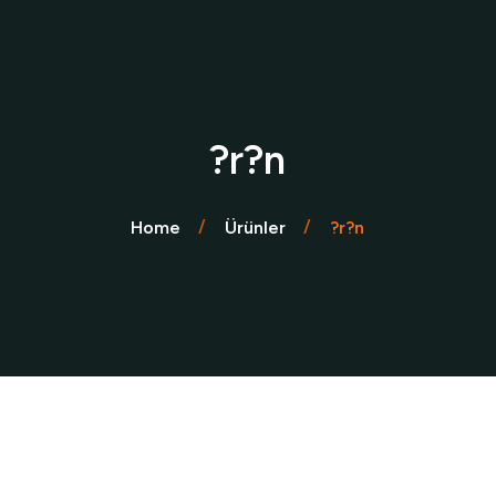
?r?n
Home
Ürünler
?r?n