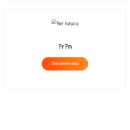
?r?n
Devamını oku