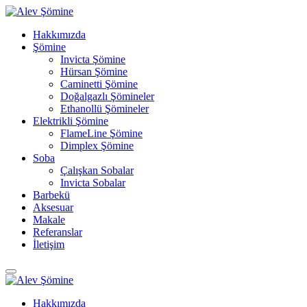
Hakkımızda
Şömine
Invicta Şömine
Hürsan Şömine
Caminetti Şömine
Doğalgazlı Şömineler
Ethanollü Şömineler
Elektrikli Şömine
FlameLine Şömine
Dimplex Şömine
Soba
Çalışkan Sobalar
Invicta Sobalar
Barbekü
Aksesuar
Makale
Referanslar
İletişim
Hakkımızda