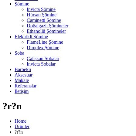
Şömine
Invicta Şömine
Hürsan Şömine
Caminetti Şömine
Doğalgazlı Şömineler
Ethanollü Şömineler
Elektrikli Şömine
FlameLine Şömine
Dimplex Şömine
Soba
Çalışkan Sobalar
Invicta Sobalar
Barbekü
Aksesuar
Makale
Referanslar
İletişim
?r?n
Home
Ürünler
?r?n