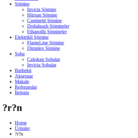
Şömine
Invicta Şömine
Hürsan Şömine
Caminetti Şömine
Doğalgazlı Şömineler
Ethanollü Şömineler
Elektrikli Şömine
FlameLine Şömine
Dimplex Şömine
Soba
Çalışkan Sobalar
Invicta Sobalar
Barbekü
Aksesuar
Makale
Referanslar
İletişim
?r?n
Home
Ürünler
?r?n