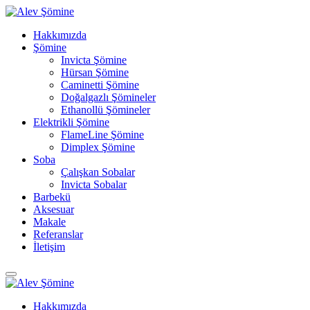
Hakkımızda
Şömine
Invicta Şömine
Hürsan Şömine
Caminetti Şömine
Doğalgazlı Şömineler
Ethanollü Şömineler
Elektrikli Şömine
FlameLine Şömine
Dimplex Şömine
Soba
Çalışkan Sobalar
Invicta Sobalar
Barbekü
Aksesuar
Makale
Referanslar
İletişim
Hakkımızda