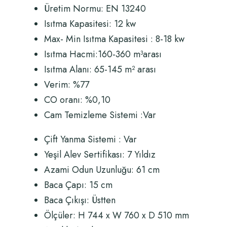
Üretim Normu:
EN 13240
Isıtma Kapasitesi: 12 kw
Max- Min Isıtma Kapasitesi : 8-18 kw
Isıtma Hacmi:160-360 m
³
arası
Isıtma Alanı: 65-145 m
²
arası
Verim: %77
CO oranı: %0,10
Cam Temizleme Sistemi :Var
Çift Yanma Sistemi : Var
Yeşil Alev Sertifikası: 7 Yıldız
Azami Odun Uzunluğu: 61 cm
Baca Çapı: 15 cm
Baca Çıkışı: Üstten
Ölçüler:
H 744 x W 760 x D 510 mm