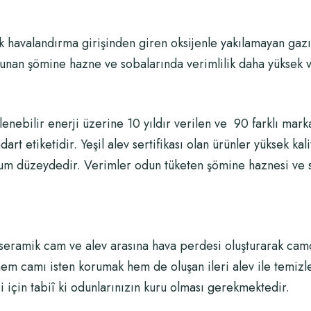
k havalandırma girişinden giren oksijenle yakılamayan gazı
lunan şömine hazne ve sobalarında verimlilik daha yüksek 
enebilir enerji üzerine 10 yıldır verilen ve 90 farklı markal
ndart etiketidir. Yeşil alev sertifikası olan ürünler yüksek ka
mum düzeydedir. Verimler odun tüketen şömine haznesi ve 
eramik cam ve alev arasına hava perdesi oluşturarak camda
em camı isten korumak hem de oluşan ileri alev ile temizl
için tabiî ki odunlarınızın kuru olması gerekmektedir.