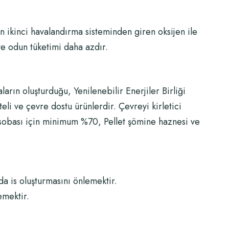
n ikinci havalandırma sisteminden giren oksijen ile
ve odun tüketimi daha azdır.
arın oluşturduğu, Yenilenebilir Enerjiler Birliği
liteli ve çevre dostu ürünlerdir. Çevreyi kirletici
sobası için minimum %70, Pellet şömine haznesi ve
 is oluşturmasını önlemektir.
emektir.