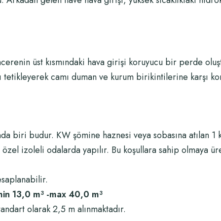
 Arkadan gelen ilave hava girişi, yüksek sıcaklıktaki hidro
ncerenin üst kısmındaki hava girişi koruyucu bir perde olu
ı tetikleyerek camı duman ve kurum birikintilerine karşı ko
nda biri budur. KW şömine haznesi veya sobasına atılan 1 kg
zel izoleli odalarda yapılır. Bu koşullara sahip olmaya üreti
aplanabilir.
min 13,0 m³ -max 40,0 m³
andart olarak 2,5 m alınmaktadır.