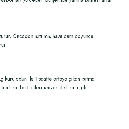
karbonları yok eder. Bu şekilde yanma kalitesi artar
şturur. Önceden ısıtılmış hava cam boyunca
rur.
 kuru odun ile 1 saatte ortaya çıkan ısıtma
cilerin bu testleri üniversitelerin ilgili