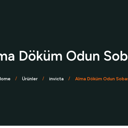
ktrikli Şömine
Soba
Barbekü
Aks
ine
Çalışkan Sobalar
e
Invicta Sobalar
ma Döküm Odun Sob
Home
Ürünler
invicta
Alma Döküm Odun Sobas