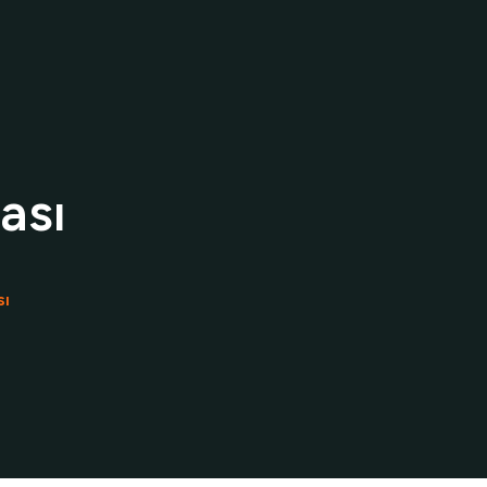
esuar
Makale
ası
ı