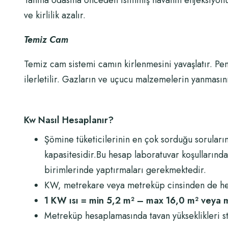
Yanma odasına önceden ısıtılmış havanın enjeksiyonu.
ve kirlilik azalır.
Temiz Cam
Temiz cam sistemi camın kirlenmesini yavaşlatır. Pe
ilerletilir. Gazların ve uçucu malzemelerin yanmasın
Kw Nasıl Hesaplanır?
Şömine tüketicilerinin en çok sorduğu soruları
kapasitesidir.Bu hesap laboratuvar koşullarında ö
birimlerinde yaptırmaları gerekmektedir.
KW, metrekare veya metreküp cinsinden de hes
1 KW ısı = min 5,2 m² – max 16,0 m² veya 
Metreküp hesaplamasında tavan yükseklikleri st