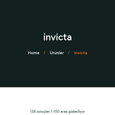
invicta
Home
Ürünler
invicta
138 sonuçtan 1-100 arası gösteriliyor