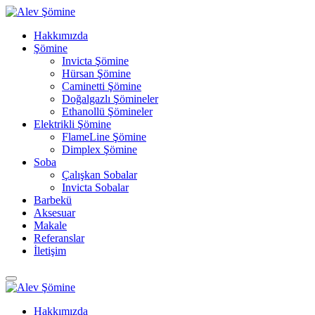
Hakkımızda
Şömine
Invicta Şömine
Hürsan Şömine
Caminetti Şömine
Doğalgazlı Şömineler
Ethanollü Şömineler
Elektrikli Şömine
FlameLine Şömine
Dimplex Şömine
Soba
Çalışkan Sobalar
Invicta Sobalar
Barbekü
Aksesuar
Makale
Referanslar
İletişim
Hakkımızda