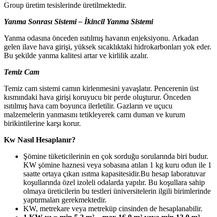
Group üretim tesislerinde üretilmektedir.
Yanma Sonrası Sistemi – İkincil Yanma Sistemi
Yanma odasına önceden ısıtılmış havanın enjeksiyonu. Arkadan
gelen ilave hava girişi, yüksek sıcaklıktaki hidrokarbonları yok eder.
Bu şekilde yanma kalitesi artar ve kirlilik azalır.
Temiz Cam
Temiz cam sistemi camın kirlenmesini yavaşlatır. Pencerenin üst
kısmındaki hava girişi koruyucu bir perde oluşturur. Önceden
ısıtılmış hava cam boyunca ilerletilir. Gazların ve uçucu
malzemelerin yanmasını tetikleyerek camı duman ve kurum
birikintilerine karşı korur.
Kw Nasıl Hesaplanır?
Şömine tüketicilerinin en çok sorduğu sorularında biri budur.
KW şömine haznesi veya sobasına atılan 1 kg kuru odun ile 1
saatte ortaya çıkan ısıtma kapasitesidir.Bu hesap laboratuvar
koşullarında özel izoleli odalarda yapılır. Bu koşullara sahip
olmaya üreticilerin bu testleri üniversitelerin ilgili birimlerinde
yaptırmaları gerekmektedir.
KW, metrekare veya metreküp cinsinden de hesaplanabilir.