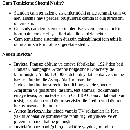
Cam Temizleme Sistemi Nedir?
Standart cam temizleme sistemlerindeki amaç seramik cam ve
alev arasına hava perdesi oluşturarak camda is oluşturmasını
önlemektir.
Gelişmiş cam temizleme sistemleri ise sistem hem camı isten
korumak hem de oluşan ileri alev ile temizlemektir.
Cam temizleme sisteminin düzgün çalışabilmesi için tabiî ki
odunlarınızın kuru olması gerekmektedir.
Neden Invicta?
Invicta
, Fransız döküm ve emaye fabrikaları, 1924’den beri
Fransız Champagne-Ardenne bölgesinde Donchery’de
kurulmuştur. Yıllık 170.000 adet katı yakıtlı soba ve şömine
haznesi üretimi ile Avrupa’da 1 numaradır.
Invicta tüm üretim sürecini kendi bünyesinde yönetir:
Araştırma ve geliştirme, tasarım, test aşaması, dökümhane,
emaye tesisi, ısıtma testleri için COFRAC onaylı laboratuvar
tesisi, pazarlama ve dağıtım servisleri ile üretim ve dağıtımın
her aşamasında bulunur.
Ayrıca
Invicta
,yıllar içinde yaptığı TV reklamları ile Katı
yakıtlı sobalar ve şöminelerde tanınırlığı en yüksek ve en
güvenilir marka haline gelmiştir.
Invicta
’nın uzmanlığı birçok sektöre yayılmıştır: odun