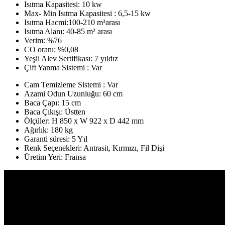
Isıtma Kapasitesi: 10 kw
Max- Min Isıtma Kapasitesi : 6,5-15 kw
Isıtma Hacmi:100-210 m
³
arası
Isıtma Alanı: 40-85 m
²
arası
Verim: %76
CO oranı: %0,08
Yeşil Alev Sertifikası: 7 yıldız
Çift Yanma Sistemi : Var
Cam Temizleme Sistemi : Var
Azami Odun Uzunluğu: 60 cm
Baca Çapı: 15 cm
Baca Çıkışı: Üstten
Ölçüler:
H 850 x W 922 x D 442 mm
Ağırlık: 180 kg
Garanti süresi: 5 Yıl
Renk Seçenekleri: Antrasit, Kırmızı, Fil Dişi
Üretim Yeri: Fransa