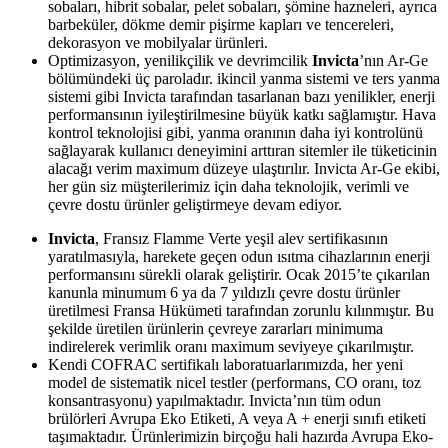
sobaları, hibrit sobalar, pelet sobaları, şömine hazneleri, ayrıca
barbeküler, dökme demir pişirme kapları ve tencereleri,
dekorasyon ve mobilyalar ürünleri.
Optimizasyon, yenilikçilik ve devrimcilik
Invicta
’nın Ar-Ge
bölümündeki üç paroladır. ikincil yanma sistemi ve ters yanma
sistemi gibi Invicta tarafından tasarlanan bazı yenilikler, enerji
performansının iyileştirilmesine büyük katkı sağlamıştır. Hava
kontrol teknolojisi gibi, yanma oranının daha iyi kontrolünü
sağlayarak kullanıcı deneyimini arttıran sitemler ile tüketicinin
alacağı verim maximum düzeye ulaştırılır. Invicta Ar-Ge ekibi,
her gün siz müşterilerimiz için daha teknolojik, verimli ve
çevre dostu ürünler geliştirmeye devam ediyor.
Invicta
, Fransız Flamme Verte yeşil alev sertifikasının
yaratılmasıyla, harekete geçen odun ısıtma cihazlarının enerji
performansını sürekli olarak geliştirir.
Ocak 2015’te çıkarılan
kanunla minumum 6 ya da 7 yıldızlı çevre dostu ürünler
üretilmesi Fransa Hükümeti tarafından zorunlu kılınmıştır. Bu
şekilde üretilen ürünlerin çevreye zararları minimuma
indirelerek verimlik oranı maximum seviyeye çıkarılmıştır.
Kendi COFRAC sertifikalı laboratuarlarımızda, her yeni
model de sistematik nicel testler (performans, CO oranı, toz
konsantrasyonu) yapılmaktadır.
Invicta’nın tüm odun
brülörleri Avrupa Eko Etiketi, A veya A + enerji sınıfı etiketi
taşımaktadır. Ürünlerimizin
b
irçoğu hali hazırda Avrupa Eko-