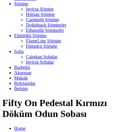
Şömine
Invicta Şömine
Hürsan Şömine
Caminetti Şömine
Doğalgazlı Şömineler
Ethanollü Şömineler
Elektrikli Şömine
FlameLine Şömine
Dimplex Şömine
Soba
Çalışkan Sobalar
Invicta Sobalar
Barbekü
Aksesuar
Makale
Referanslar
İletişim
Fifty On Pedestal Kırmızı
Döküm Odun Sobası
Home