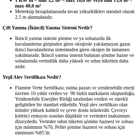
1 KW ısı = min 5,2 m² – max 16,0 m² veya min 13,0 m³ -
max 40,0 m³
Metreküp hesaplamasında tavan yükseklikleri standart olarak
2,5 m alınmaktadır.
Çift Yanma (İkincil) Yanma Sistemi Nedir?
İkincil yanma sistemi şömine ve ya sobanızda ilk
havalandırma girişinden giren oksijenle yakılamayan gazın
ikinci havalandırma sisteminden giren oksijen ile tamamen
yakılmasıdır. İkincil yanma sistemi bulunan şömine hazne ve
sobalarında verimlilik daha yüksek ve odun tüketimi daha
azdır.
Yeşil Alev Sertifikası Nedir?
Flamme Verte Sertifikası; ısıtma pazarı ve yenilenebilir enerji
üzerine 10 yıldır verilen ve 90 farklı markaların oluşturduğu,
Yenilenebilir Enerjiler Birliği tarafından verilen ve sürekli
geliştirilen bir standart etiketidir. Yeşil alev sertifikası olan
ürünler yüksek kaliteli ve çevre dostu ürünlerdir. Çevreyi
kirletici emisyon oranları düşüktür ve verimleri maksimum
düzeydedir. Verimler odun tüketen şömine haznesi ve sobası
için minimum %70, Pellet şömine haznesi ve sobası için
minimum %85’tir.