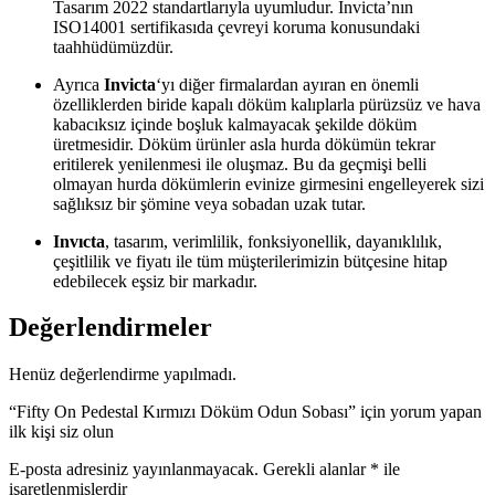
Tasarım 2022 standartlarıyla uyumludur.
Invicta’nın
ISO14001 sertifikasıda çevreyi koruma konusundaki
taahhüdümüzdür.
Ayrıca
Invicta
‘yı diğer firmalardan ayıran en önemli
özelliklerden biride kapalı döküm kalıplarla pürüzsüz ve hava
kabacıksız içinde boşluk kalmayacak şekilde döküm
üretmesidir. Döküm ürünler asla hurda dökümün tekrar
eritilerek yenilenmesi ile oluşmaz. Bu da geçmişi belli
olmayan hurda dökümlerin evinize girmesini engelleyerek sizi
sağlıksız bir şömine veya sobadan uzak tutar.
Invıcta
, tasarım, verimlilik, fonksiyonellik, dayanıklılık,
çeşitlilik ve fiyatı ile tüm müşterilerimizin bütçesine hitap
edebilecek eşsiz bir markadır.
Değerlendirmeler
Henüz değerlendirme yapılmadı.
“Fifty On Pedestal Kırmızı Döküm Odun Sobası” için yorum yapan
ilk kişi siz olun
E-posta adresiniz yayınlanmayacak.
Gerekli alanlar
*
ile
işaretlenmişlerdir