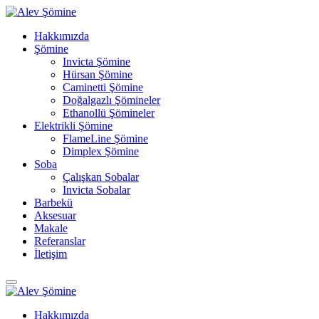
Hakkımızda
Şömine
Invicta Şömine
Hürsan Şömine
Caminetti Şömine
Doğalgazlı Şömineler
Ethanollü Şömineler
Elektrikli Şömine
FlameLine Şömine
Dimplex Şömine
Soba
Çalışkan Sobalar
Invicta Sobalar
Barbekü
Aksesuar
Makale
Referanslar
İletişim
Hakkımızda