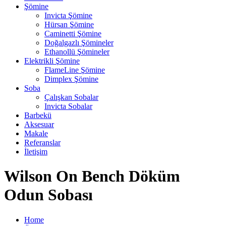
Şömine
Invicta Şömine
Hürsan Şömine
Caminetti Şömine
Doğalgazlı Şömineler
Ethanollü Şömineler
Elektrikli Şömine
FlameLine Şömine
Dimplex Şömine
Soba
Çalışkan Sobalar
Invicta Sobalar
Barbekü
Aksesuar
Makale
Referanslar
İletişim
Wilson On Bench Döküm
Odun Sobası
Home