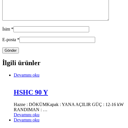
İsim
*
E-posta
*
İlgili ürünler
Devamını oku
HSHC 90 Y
Hazne : DÖKÜMKapak : YANA AÇILIR GÜÇ : 12-16 kW
RANDIMAN : …
Devamını oku
Devamını oku