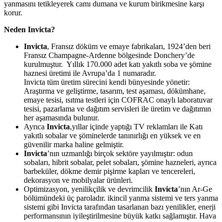
yanmasını tetikleyerek camı dumana ve kurum birikmesine karşı
korur.
Neden Invicta?
Invicta
, Fransız döküm ve emaye fabrikaları, 1924’den beri
Fransız Champagne-Ardenne bölgesinde Donchery’de
kurulmuştur. Yıllık 170.000 adet katı yakıtlı soba ve şömine
haznesi üretimi ile Avrupa’da 1 numaradır.
Invicta tüm üretim sürecini kendi bünyesinde yönetir:
Araştırma ve geliştirme, tasarım, test aşaması, dökümhane,
emaye tesisi, ısıtma testleri için COFRAC onaylı laboratuvar
tesisi, pazarlama ve dağıtım servisleri ile üretim ve dağıtımın
her aşamasında bulunur.
Ayrıca
Invicta
,yıllar içinde yaptığı TV reklamları ile Katı
yakıtlı sobalar ve şöminelerde tanınırlığı en yüksek ve en
güvenilir marka haline gelmiştir.
Invicta
’nın uzmanlığı birçok sektöre yayılmıştır: odun
sobaları, hibrit sobalar, pelet sobaları, şömine hazneleri, ayrıca
barbeküler, dökme demir pişirme kapları ve tencereleri,
dekorasyon ve mobilyalar ürünleri.
Optimizasyon, yenilikçilik ve devrimcilik
Invicta
’nın Ar-Ge
bölümündeki üç paroladır. ikincil yanma sistemi ve ters yanma
sistemi gibi Invicta tarafından tasarlanan bazı yenilikler, enerji
performansının iyileştirilmesine büyük katkı sağlamıştır. Hava