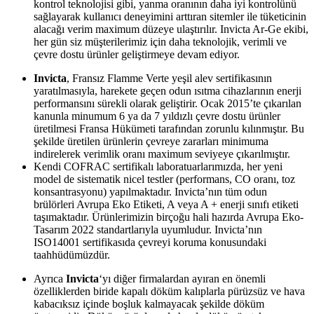
kontrol teknolojisi gibi, yanma oranının daha iyi kontrolünü
sağlayarak kullanıcı deneyimini arttıran sitemler ile tüketicinin
alacağı verim maximum düzeye ulaştırılır. Invicta Ar-Ge ekibi,
her gün siz müşterilerimiz için daha teknolojik, verimli ve
çevre dostu ürünler geliştirmeye devam ediyor.
Invicta
, Fransız Flamme Verte yeşil alev sertifikasının
yaratılmasıyla, harekete geçen odun ısıtma cihazlarının enerji
performansını sürekli olarak geliştirir.
Ocak 2015’te çıkarılan
kanunla minumum 6 ya da 7 yıldızlı çevre dostu ürünler
üretilmesi Fransa Hükümeti tarafından zorunlu kılınmıştır. Bu
şekilde üretilen ürünlerin çevreye zararları minimuma
indirelerek verimlik oranı maximum seviyeye çıkarılmıştır.
Kendi COFRAC sertifikalı laboratuarlarımızda, her yeni
model de sistematik nicel testler (performans, CO oranı, toz
konsantrasyonu) yapılmaktadır.
Invicta’nın tüm odun
brülörleri Avrupa Eko Etiketi, A veya A + enerji sınıfı etiketi
taşımaktadır. Ürünlerimizin
b
irçoğu hali hazırda Avrupa Eko-
Tasarım 2022 standartlarıyla uyumludur.
Invicta’nın
ISO14001 sertifikasıda çevreyi koruma konusundaki
taahhüdümüzdür.
Ayrıca
Invicta
‘yı diğer firmalardan ayıran en önemli
özelliklerden biride kapalı döküm kalıplarla pürüzsüz ve hava
kabacıksız içinde boşluk kalmayacak şekilde döküm