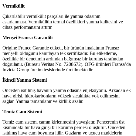
Vermikülit
Çıkarılabilir vermikülit parçaları ile yanma odasının
astarlanması. Vermikülitin termal özellikleri yanma kalitesini ve
cihaz performansını artırır.
Menşei Fransa Garantili
Origine France Garantie etiketi, bir ürünün imalatının Fransız
menşeİli olduğunu kanıtlayan tek sertifikadır. Bu etiketleme,
özellikle bir denetimin ardından bağımsız bir kuruluş tarafından
doğrulanır. (Bureau Veritas No. 7208672). OFG ürünleri Fransa’da
Invicta Group üretim tesislerinde üretilmektedir.
İkincil Yanma Sistemi
Önceden ısıtılmış havanın yanma odasına enjeksiyonu. Arkadan ek
hava girişi, hidrokarbonların yüksek sıcaklıkta yok edilmesini
sağlar. Yanma tamamlanır ve kirlilik azalır.
Temiz Cam Sistemi
Temiz cam sistemi camın kirlenmesini yavaşlatır. Pencerenin üst
kısmındaki bir hava girişi bir koruma perdesi oluşturur. Önceden
ısıtılmış hava cam boyunca itilir. Gazların ve uçucu maddelerin