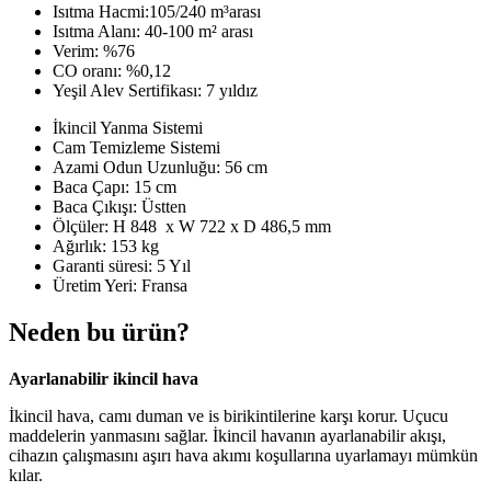
Isıtma Hacmi:105/240 m
³
arası
Isıtma Alanı: 40-100 m
²
arası
Verim: %76
CO oranı: %0,12
Yeşil Alev Sertifikası: 7 yıldız
İkincil Yanma Sistemi
Cam Temizleme Sistemi
Azami Odun Uzunluğu: 56 cm
Baca Çapı: 15 cm
Baca Çıkışı: Üstten
Ölçüler:
H 848 x W 722 x D 486,5 mm
Ağırlık: 153 kg
Garanti süresi: 5 Yıl
Üretim Yeri: Fransa
Neden bu ürün?
Ayarlanabilir ikincil hava
İkincil hava, camı duman ve is birikintilerine karşı korur. Uçucu
maddelerin yanmasını sağlar. İkincil havanın ayarlanabilir akışı,
cihazın çalışmasını aşırı hava akımı koşullarına uyarlamayı mümkün
kılar.