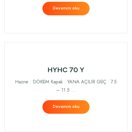
Devamını oku
HYHC 70 Y
Hazne : DÖKÜM Kapak : YANA AÇILIR GÜÇ : 7.5
– 11.5 …
Devamını oku