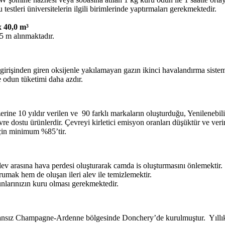
 testleri üniversitelerin ilgili birimlerinde yaptırmaları gerekmektedir.
x 40,0 m³
5 m alınmaktadır.
girişinden giren oksijenle yakılamayan gazın ikinci havalandırma sistem
 odun tüketimi daha azdır.
rine 10 yıldır verilen ve 90 farklı markaların oluşturduğu, Yenilenebilir E
ve çevre dostu ürünlerdir. Çevreyi kirletici emisyon oranları düşüktür v
için minimum %85’tir.
v arasına hava perdesi oluşturarak camda is oluşturmasını önlemektir.
umak hem de oluşan ileri alev ile temizlemektir.
unlarınızın kuru olması gerekmektedir.
ansız Champagne-Ardenne bölgesinde Donchery’de kurulmuştur. Yıllık 1