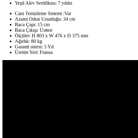
Yeşil Alev Sertifikası: 7 yıldız
Cam Temizleme Sistemi :Var
Azami Odun Uzunluğu: 34 cm
Baca Çapı: 15 cm
Baca Çıkışı: Üstten
Ölçüler:
H 803 x W 476 x D 375 mm
Ağırlık: 80 kg
Garanti süresi: 5 Yıl
Üretim Yeri: Fransa