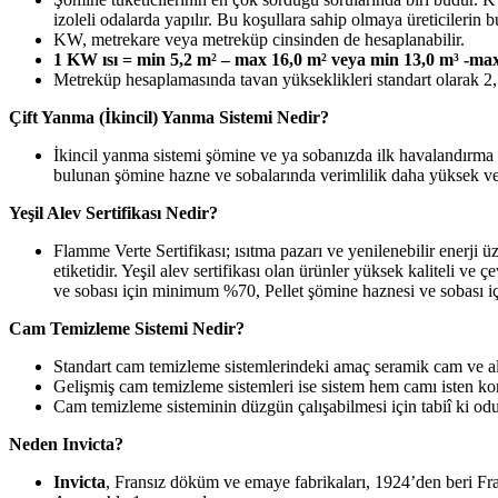
izoleli odalarda yapılır. Bu koşullara sahip olmaya üreticilerin bu
KW, metrekare veya metreküp cinsinden de hesaplanabilir.
1 KW ısı = min 5,2 m² – max 16,0 m² veya min 13,0 m³ -ma
Metreküp hesaplamasında tavan yükseklikleri standart olarak 2,
Çift Yanma (İkincil) Yanma Sistemi Nedir?
İkincil yanma sistemi şömine ve ya sobanızda ilk havalandırma 
bulunan şömine hazne ve sobalarında verimlilik daha yüksek ve
Yeşil Alev Sertifikası Nedir?
Flamme Verte Sertifikası; ısıtma pazarı ve yenilenebilir enerji üze
etiketidir. Yeşil alev sertifikası olan ürünler yüksek kaliteli 
ve sobası için minimum %70, Pellet şömine haznesi ve sobası 
Cam Temizleme Sistemi Nedir?
Standart cam temizleme sistemlerindeki amaç seramik cam ve ale
Gelişmiş cam temizleme sistemleri ise sistem hem camı isten kor
Cam temizleme sisteminin düzgün çalışabilmesi için tabiî ki od
Neden Invicta?
Invicta
, Fransız döküm ve emaye fabrikaları, 1924’den beri Fr