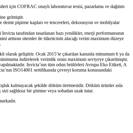
estleri için COFRAC onaylı laboratuvar tesisi, pazarlama ve dağıtım
ine gelmiştir.
kme demir pişirme kapları ve tencereleri, dekorasyon ve mobilyalar
Invicta tarafından tasarlanan bazı yenilikler, enerji performansının
mini arttıran sitemler ile tüketicinin alacağı verim maximum düzeye
.
i olarak geliştirir.
Ocak 2015’te çıkarılan kanunla minumum 6 ya da
rı minimuma indirelerek verimlik oranı maximum seviyeye çıkarılmıştır.
yapılmaktadır.
Invicta’nın tüm odun brülörleri Avrupa Eko Etiketi, A
cta’nın ISO14001 sertifikasıda çevreyi koruma konusundaki
e boşluk kalmayacak şekilde döküm üretmesidir. Döküm ürünler asla
sizi sağlıksız bir şömine veya sobadan uzak tutar.
 markadır.