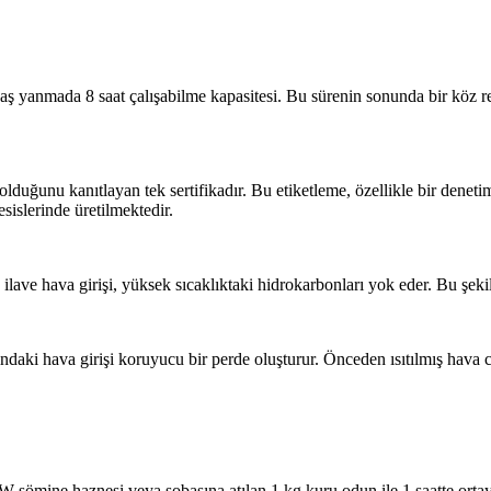
 yanmada 8 saat çalışabilme kapasitesi. Bu sürenin sonunda bir köz re
olduğunu kanıtlayan tek sertifikadır. Bu etiketleme, özellikle bir denet
islerinde üretilmektedir.
ve hava girişi, yüksek sıcaklıktaki hidrokarbonları yok eder. Bu şekilde 
ndaki hava girişi koruyucu bir perde oluşturur. Önceden ısıtılmış hava 
W şömine haznesi veya sobasına atılan 1 kg kuru odun ile 1 saatte ortay