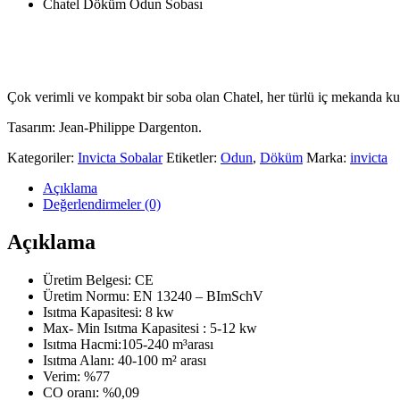
Chatel Döküm Odun Sobası
Çok verimli ve kompakt bir soba olan Chatel, her türlü iç mekanda kull
Tasarım: Jean-Philippe Dargenton.
Kategoriler:
Invicta Sobalar
Etiketler:
Odun
,
Döküm
Marka:
invicta
Açıklama
Değerlendirmeler (0)
Açıklama
Üretim Belgesi: CE
Üretim Normu:
EN 13240 – BImSchV
Isıtma Kapasitesi: 8 kw
Max- Min Isıtma Kapasitesi : 5-12 kw
Isıtma Hacmi:105-240 m
³
arası
Isıtma Alanı: 40-100 m
²
arası
Verim: %77
CO oranı: %0,09