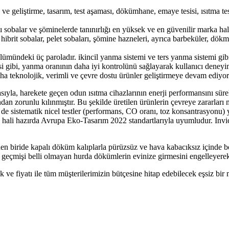
 ve geliştirme, tasarım, test aşaması, dökümhane, emaye tesisi, ısıtma t
tlı sobalar ve şöminelerde tanınırlığı en yüksek ve en güvenilir marka hal
 hibrit sobalar, pelet sobaları, şömine hazneleri, ayrıca barbeküler, dö
ümündeki üç paroladır. ikincil yanma sistemi ve ters yanma sistemi gibi 
isi gibi, yanma oranının daha iyi kontrolünü sağlayarak kullanıcı deneyi
 daha teknolojik, verimli ve çevre dostu ürünler geliştirmeye devam ediyor
sıyla, harekete geçen odun ısıtma cihazlarının enerji performansını sürekl
ndan zorunlu kılınmıştır. Bu şekilde üretilen ürünlerin çevreye zararla
e sistematik nicel testler (performans, CO oranı, toz konsantrasyonu) 
 hali hazırda Avrupa Eko-Tasarım 2022 standartlarıyla uyumludur.
Invi
erden biride kapalı döküm kalıplarla pürüzsüz ve hava kabacıksız içind
 geçmişi belli olmayan hurda dökümlerin evinize girmesini engelleyerek 
ilik ve fiyatı ile tüm müşterilerimizin bütçesine hitap edebilecek eşsiz bir