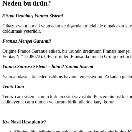
Neden bu ürün?
8 Saat Uzatılmış Yanma Sistemi
Cihazın yakıt ikmali yapmadan ve dışarıdan müdahale olmaksızın yavaş
doldurmak yeterlidir.
Fransız Menşei Garantili
Origine France Garantie etiketi, bir ürünün üretiminin Fransız menşei 
Veritas N ° 7208672). OFG ürünleri Fransa’da Invicta Group üretim tes
Yanma Sonrası Sistemi – İkincil Yanma Sistemi
Yanma odasına önceden ısıtılmış havanın enjeksiyonu. Arkadan gelen ila
Temiz Cam
Temiz cam sistemi camın kirlenmesini yavaşlatır. Pencerenin üst kısmı
tetikleyerek camı duman ve kurum birikintilerine karşı korur.
Kw Nasıl Hesaplanır?
Şömine tüketicilerinin en çok sorduğu sorularında biri budur. K