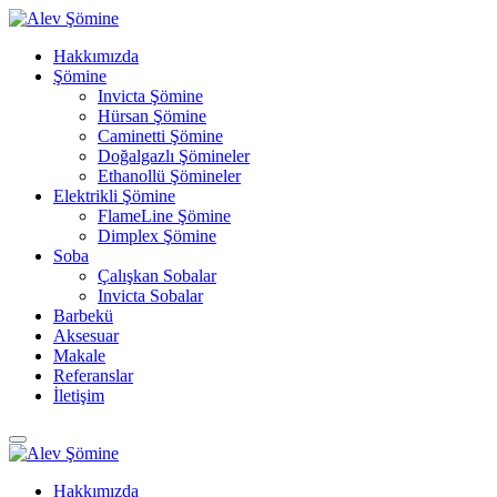
Hakkımızda
Şömine
Invicta Şömine
Hürsan Şömine
Caminetti Şömine
Doğalgazlı Şömineler
Ethanollü Şömineler
Elektrikli Şömine
FlameLine Şömine
Dimplex Şömine
Soba
Çalışkan Sobalar
Invicta Sobalar
Barbekü
Aksesuar
Makale
Referanslar
İletişim
Hakkımızda