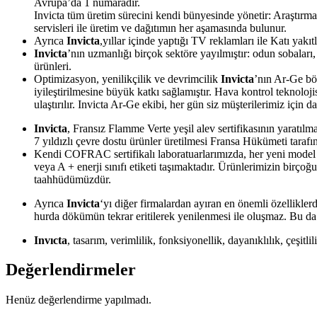
Avrupa’da 1 numaradır.
Invicta tüm üretim sürecini kendi bünyesinde yönetir: Araştırma
servisleri ile üretim ve dağıtımın her aşamasında bulunur.
Ayrıca
Invicta
,yıllar içinde yaptığı TV reklamları ile Katı yakı
Invicta
’nın uzmanlığı birçok sektöre yayılmıştır: odun sobaları,
ürünleri.
Optimizasyon, yenilikçilik ve devrimcilik
Invicta
’nın Ar-Ge böl
iyileştirilmesine büyük katkı sağlamıştır. Hava kontrol teknoloj
ulaştırılır. Invicta Ar-Ge ekibi, her gün siz müşterilerimiz için
Invicta
, Fransız Flamme Verte yeşil alev sertifikasının yaratılma
7 yıldızlı çevre dostu ürünler üretilmesi Fransa Hükümeti tarafı
Kendi COFRAC sertifikalı laboratuarlarımızda, her yeni model d
veya A + enerji sınıfı etiketi taşımaktadır. Ürünlerimizin
b
irçoğu
taahhüdümüzdür.
Ayrıca
Invicta
‘yı diğer firmalardan ayıran en önemli özellikl
hurda dökümün tekrar eritilerek yenilenmesi ile oluşmaz. Bu da
Invıcta
, tasarım, verimlilik, fonksiyonellik, dayanıklılık, çeşitl
Değerlendirmeler
Henüz değerlendirme yapılmadı.