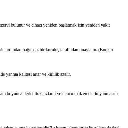
zervi bulunur ve cihazı yeniden başlatmak için yeniden yakıt
imin ardından bağımsız bir kuruluş tarafından onaylanır. (Bureau
yanma kalitesi artar ve kirlilik azalır.
cam boyunca ilerletilir. Gazların ve uçucu malzemelerin yanmasını
a çıkan ısıtma kapasitesidir.Bu hesap laboratuvar koşullarında özel