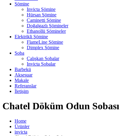
Şömine
Invicta Şömine
Hürsan Şömine
Caminetti Şömine
Doğalgazlı Şömineler
Ethanollü Şömineler
Elektrikli Şömine
FlameLine Şömine
Dimplex Şömine
Soba
Çalışkan Sobalar
Invicta Sobalar
Barbekü
Aksesuar
Makale
Referanslar
İletişim
Chatel Döküm Odun Sobası
Home
Ürünler
invicta