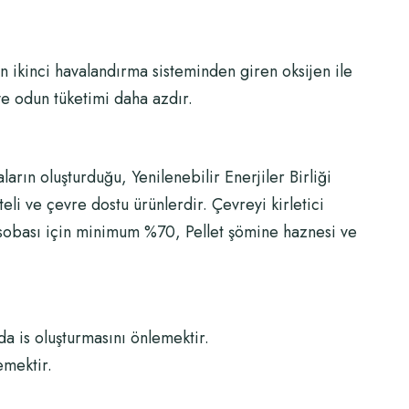
n ikinci havalandırma sisteminden giren oksijen ile
ve odun tüketimi daha azdır.
arın oluşturduğu, Yenilenebilir Enerjiler Birliği
liteli ve çevre dostu ürünlerdir. Çevreyi kirletici
sobası için minimum %70, Pellet şömine haznesi ve
 is oluşturmasını önlemektir.
emektir.