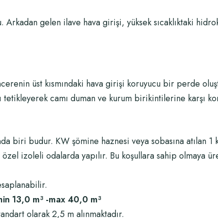
 Arkadan gelen ilave hava girişi, yüksek sıcaklıktaki hidro
ncerenin üst kısmındaki hava girişi koruyucu bir perde olu
ı tetikleyerek camı duman ve kurum birikintilerine karşı ko
nda biri budur. KW şömine haznesi veya sobasına atılan 1 kg
zel izoleli odalarda yapılır. Bu koşullara sahip olmaya üreti
aplanabilir.
min 13,0 m³ -max 40,0 m³
andart olarak 2,5 m alınmaktadır.