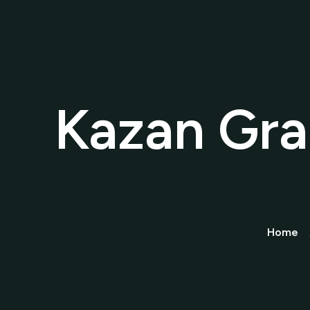
Hakkımızda
Şömine
Ele
Referanslar
İletişim
FlameLine Şöm
Invicta Şömine
Dimplex Şömin
Kazan Gr
Hürsan Şömine
Caminetti Şömine
Doğalgazlı Şömineler
Ethanollü Şömineler
Home