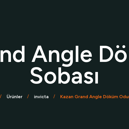
ktrikli Şömine
Soba
Barbekü
Aks
ine
Çalışkan Sobalar
e
Invicta Sobalar
and Angle D
Sobası
Ürünler
invicta
Kazan Grand Angle Döküm Odu