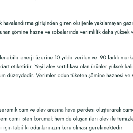
k havalandırma girişinden giren oksijenle yakılamayan gazı
lunan şömine hazne ve sobalarında verimlilik daha yüksek 
enebilir enerji üzerine 10 yıldır verilen ve 90 farklı markal
ndart etiketidir. Yeşil alev sertifikası olan ürünler yüksek ka
mum düzeydedir. Verimler odun tüketen şömine haznesi ve 
eramik cam ve alev arasına hava perdesi oluşturarak camda
em camı isten korumak hem de oluşan ileri alev ile temizl
için tabiî ki odunlarınızın kuru olması gerekmektedir.