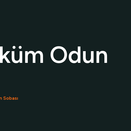
esuar
Makale
öküm Odun
n Sobası