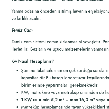
Yanma odasına önceden ısıtılmış havanın enjeksiyonu.
ve kirlilik azalır.
Temiz Cam
Temiz cam sistemi camın kirlenmesini yavaşlatır. Pe
ilerletilir. Gazların ve uçucu malzemelerin yanmasın
Kw Nasıl Hesaplanır?
Şömine tüketicilerinin en çok sorduğu soruları
kapasitesidir.Bu hesap laboratuvar koşullarında ö
birimlerinde yaptırmaları gerekmektedir.
KW, metrekare veya metreküp cinsinden de hes
1 KW ısı = min 5,2 m² – max 16,0 m² veya 
Metreküp hesaplamasında tavan yükseklikleri st